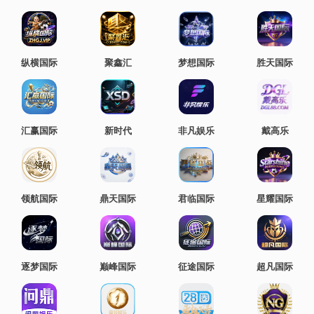
纵横国际
聚鑫汇
梦想国际
胜天国际
汇赢国际
新时代
非凡娱乐
戴高乐
领航国际
鼎天国际
君临国际
星耀国际
逐梦国际
巅峰国际
征途国际
超凡国际